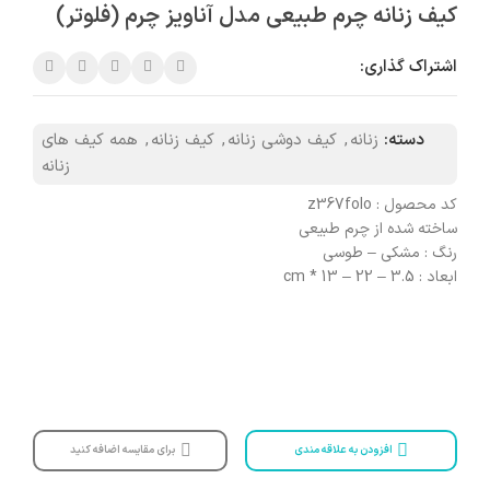
کیف زنانه چرم طبیعی مدل آناویز چرم (فلوتر)
اشتراک گذاری:
دسته:
زنانه
,
کیف دوشی زنانه
,
کیف زنانه
,
همه کیف های
زنانه
کد محصول : z367folo
ساخته شده از چرم طبیعی
رنگ : مشکی – طوسی
ابعاد : 3.5 – 22 – 13 * cm
افزودن به علاقه مندی
برای مقایسه اضافه کنید