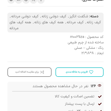
دسته:
شگفت انگیز
,
کیف دوشی زنانه
,
کیف دوشی مردانه
,
کیف زنانه
,
کیف مردانه
,
همه کیف های زنانه
,
همه کیف های
مردانه
کد محصول : m003liza
ساخته شده از چرم طبیعی
رنگ : مشکی – عسلی
ابعاد : 8*18*21
افزودن به علاقه مندی
برای مقایسه اضافه کنید
126
نفر در حال مشاهده محصول هستند
تضمین اصالت و کیفیت کالا
ارسال با پست پیشتاز