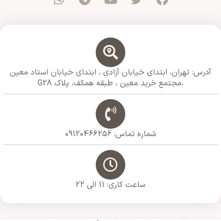
آدرس: تهران، ابتدای خیابان آزادی ،‌ ابتدای خیابان استاد معین
،مجتمع خرید معین ،‌ طبقه همکف،‌ پلاک G28
شماره تماس: 09120466256
ساعت کاری: 11 الی 22