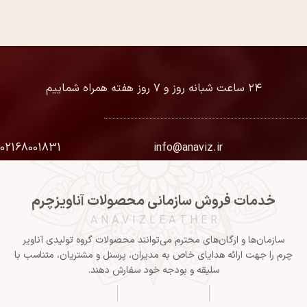
۲۴ ساعت شبانه روز و ۷ روز هفته همراه شماییم
02168001831
info@anaviz.ir
خدمات فروش سازمانی محصولات آناویزچرم
A N A V I Z L E A T H E R
سازمان‌ها و ارگان‌های محترم می‌توانند محصولات گروه تولیدی آناویر
چرم را جهت ارائه هدایای خاص به مدیران، پرسنل و مشتریان، متناسب با
سلیقه و بودجه خود سفارش دهند.