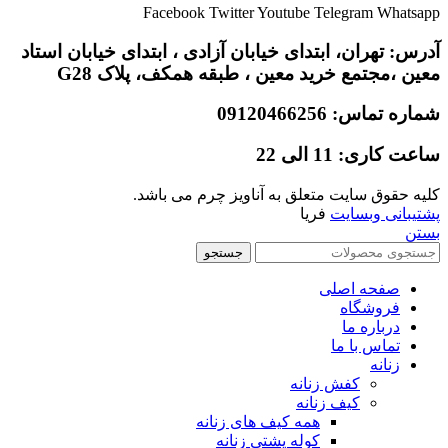
Facebook
Twitter
Youtube
Telegram
Whatsapp
آدرس: تهران، ابتدای خیابان آزادی ،‌ ابتدای خیابان استاد
معین ،مجتمع خرید معین ،‌ طبقه همکف،‌ پلاک G28
شماره تماس: 09120466256
ساعت کاری: 11 الی 22
کلیه حقوق سایت متعلق به آناویز چرم می باشد.
پشتیبانی وبسایت
فریا
بستن
جستجو
صفحه اصلی
فروشگاه
درباره ما
تماس با ما
زنانه
کفش زنانه
کیف زنانه
همه کیف های زنانه
کوله پشتی زنانه