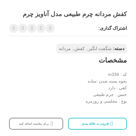
کفش مردانه چرم طبیعی مدل آناویز چرم
اشتراک گذاری:
دسته:
شگفت انگیز
,
کفش
,
مردانه
مشخصات
کد : m334
نحوه بسته شدن :ساده
کفی : دارد
جنس :
چرم طبیعی
نوع : مجلسی و روزمره
افزودن به علاقه مندی
برای مقایسه اضافه کنید