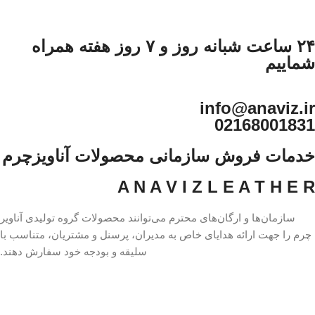
۲۴ ساعت شبانه روز و ۷ روز هفته همراه
شماییم
info@anaviz.ir
02168001831
خدمات فروش سازمانی محصولات آناویزچرم
A N A V I Z L E A T H E R
سازمان‌ها و ارگان‌های محترم می‌توانند محصولات گروه تولیدی آناویر
چرم را جهت ارائه هدایای خاص به مدیران، پرسنل و مشتریان، متناسب با
سلیقه و بودجه خود سفارش دهند.