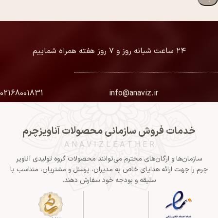
۲۴ ساعت شبانه روز و ۷ روز هفته همراه شماییم
02168001831
info@anaviz.ir
خدمات فروش سازمانی محصولات آناویزچرم
A N A V I Z L E A T H E R
سازمان‌ها و ارگان‌های محترم می‌توانند محصولات گروه تولیدی آناویر
چرم را جهت ارائه هدایای خاص به مدیران، پرسنل و مشتریان، متناسب با
سلیقه و بودجه خود سفارش دهند.