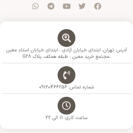
آدرس: تهران، ابتدای خیابان آزادی ،‌ ابتدای خیابان استاد معین
،مجتمع خرید معین ،‌ طبقه همکف،‌ پلاک G28
شماره تماس: 09120466256
ساعت کاری: 11 الی 22