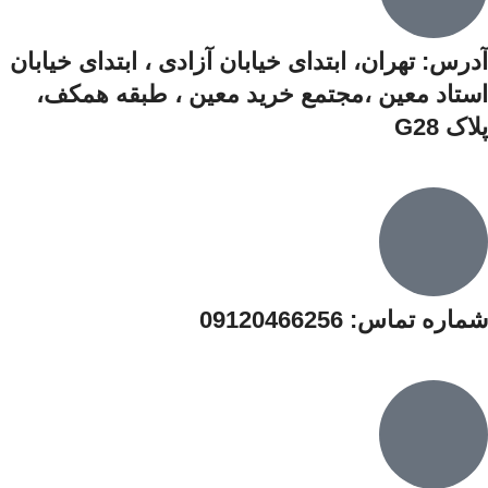
آدرس: تهران، ابتدای خیابان آزادی ،‌ ابتدای خیابان
استاد معین ،مجتمع خرید معین ،‌ طبقه همکف،‌
پلاک G28
شماره تماس: 09120466256