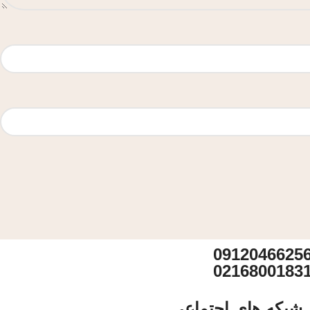
0912046625
0216800183
شبکه های اجتماعی