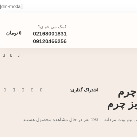
[dm-modal]
کمک می خوای؟
0
تومان
02168001831
09120466256
 چرم
اشتراک گذاری:
یز چرم
,
نیم بوت مردانه
193
نفر در حال مشاهده محصول هستند