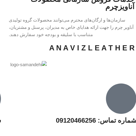
آناویزچرم
سازمان‌ها و ارگان‌های محترم می‌توانند محصولات گروه تولیدی
آناویر چرم را جهت ارائه هدایای خاص به مدیران، پرسنل و مشتریان،
متناسب با سلیقه و بودجه خود سفارش دهند.
A N A V I Z L E A T H E R
ماره تماس: 09120466256
س