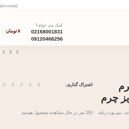
[dm-modal]
کمک می خوای؟
0
تومان
02168001831
09120466256
رم
اشتراک گذاری:
یز چرم
ه
,
نیم بوت زنانه
153
نفر در حال مشاهده محصول هستند