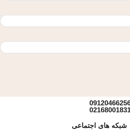
0912046625
0216800183
شبکه های اجتماعی