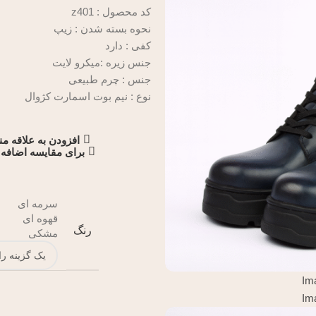
کد محصول : z401
نحوه بسته شدن : زیپ
کفی : دارد
جنس زیره :میکرو لایت
جنس :
چرم طبیعی
نوع : نیم بوت اسمارت کژوال
افزودن به علاقه م
برای مقایسه اضافه 
سرمه ای
قهوه ای
رنگ
مشکی