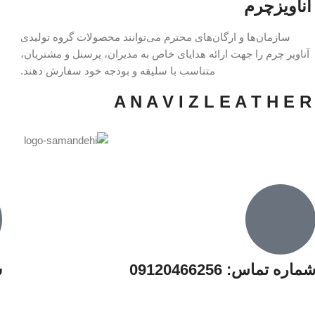
آناویزچرم
سازمان‌ها و ارگان‌های محترم می‌توانند محصولات گروه تولیدی
آناویر چرم را جهت ارائه هدایای خاص به مدیران، پرسنل و مشتریان،
متناسب با سلیقه و بودجه خود سفارش دهند.
A N A V I Z L E A T H E R
ماره تماس: 09120466256
س