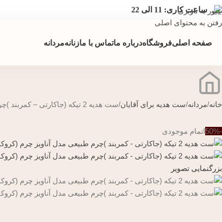
ساعت کاری: 11 الی 22
عبور به ناوبری
رفتن به محتوای اصلی
صفحه اصلی
فروشگاه
درباره ما
تماس با ما
زنانه
مردانه
خانه
مردانه
ست هدیه برای آقایان
ست هدیه 2 تیکه (جاکارتی – کمربند )چرم طبیعی مدل آناویز چرم (کروکو)
-50%
اتمام موجودی
بزرگنمایی تصویر