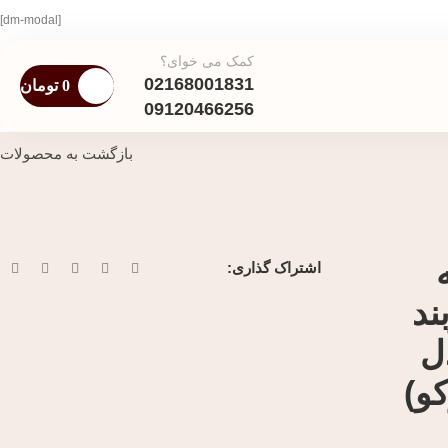
[dm-modal]
کمک می خوای؟
02168001831
0
تومان
09120466256
بازگشت به محصولات
که
اشتراک گذاری:
ند
ل
کو)