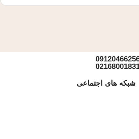
0912046625
0216800183
شبکه های اجتماعی