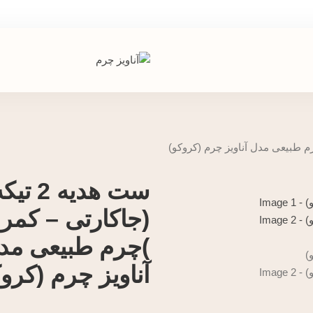
ست هدیه 2 تی
(جاکارتی – کمرب
)چرم طبیعی مد
آناویز چرم (کرو