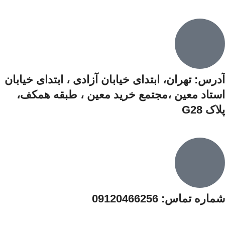
آدرس: تهران، ابتدای خیابان آزادی ،‌ ابتدای خیابان
استاد معین ،مجتمع خرید معین ،‌ طبقه همکف،‌
پلاک G28
شماره تماس: 09120466256