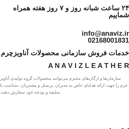
۲۴ ساعت شبانه روز و ۷ روز هفته همراه
شماییم
info@anaviz.ir
02168001831
خدمات فروش سازمانی محصولات آناویزچرم
A N A V I Z L E A T H E R
سازمان‌ها و ارگان‌های محترم می‌توانند محصولات گروه تولیدی آناویر
چرم را جهت ارائه هدایای خاص به مدیران، پرسنل و مشتریان، متناسب با
سلیقه و بودجه خود سفارش دهند.