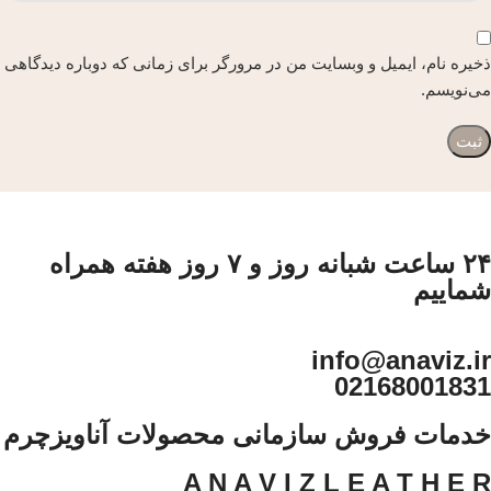
ذخیره نام، ایمیل و وبسایت من در مرورگر برای زمانی که دوباره دیدگاهی
می‌نویسم.
۲۴ ساعت شبانه روز و ۷ روز هفته همراه
شماییم
info@anaviz.ir
02168001831
خدمات فروش سازمانی محصولات آناویزچرم
A N A V I Z L E A T H E R