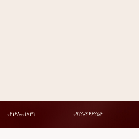
02168001831
09120466256