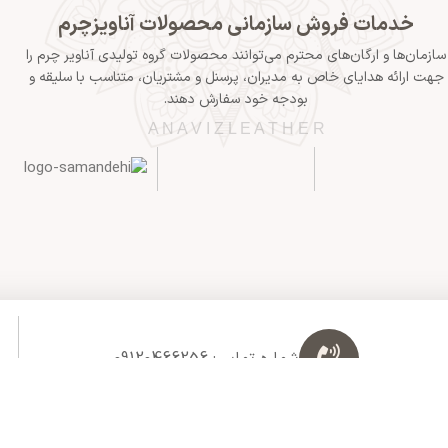
خدمات فروش سازمانی محصولات آناویزچرم
سازمان‌ها و ارگان‌های محترم می‌توانند محصولات گروه تولیدی آناویر چرم را
جهت ارائه هدایای خاص به مدیران، پرسنل و مشتریان، متناسب با سلیقه و
بودجه خود سفارش دهند.
A N A V I Z L E A T H E R
شماره تماس: 09120466256