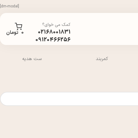
[dm-modal]
کمک می خوای؟
02168001831
0
تومان
09120466256
کمربند
ست هدیه