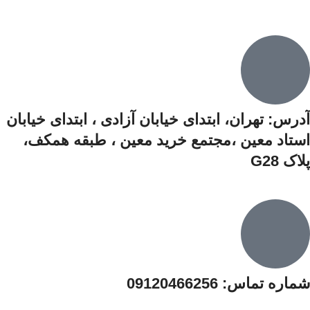
آدرس: تهران، ابتدای خیابان آزادی ،‌ ابتدای خیابان
استاد معین ،مجتمع خرید معین ،‌ طبقه همکف،‌
پلاک G28
شماره تماس: 09120466256