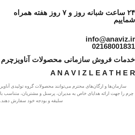
۲۴ ساعت شبانه روز و ۷ روز هفته همراه
شماییم
info@anaviz.ir
02168001831
خدمات فروش سازمانی محصولات آناویزچرم
A N A V I Z L E A T H E R
سازمان‌ها و ارگان‌های محترم می‌توانند محصولات گروه تولیدی آناویر
چرم را جهت ارائه هدایای خاص به مدیران، پرسنل و مشتریان، متناسب با
سلیقه و بودجه خود سفارش دهند.